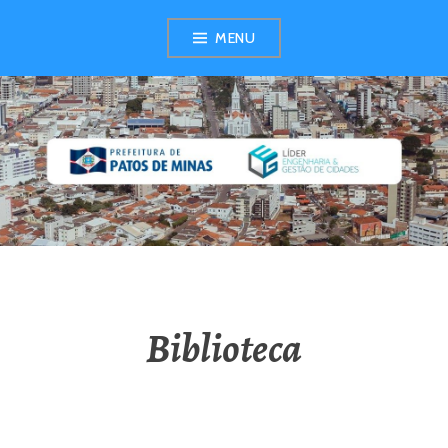
Pular
MENU
para
o
conteúdo
PAITT – PATOS DE
MINAS
Biblioteca